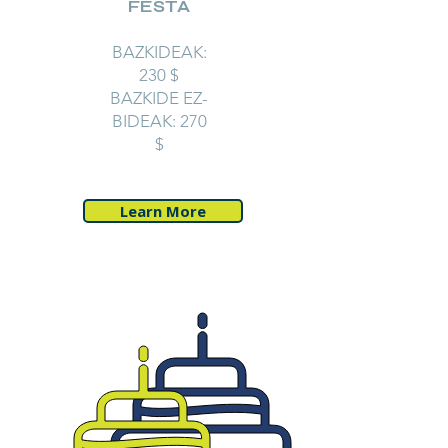
FESTA
BAZKIDEAK:
230 $
BAZKIDE EZ-
BIDEAK: 270
$
Learn More