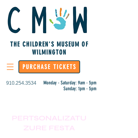
THE CHILDREN'S MUSEUM OF
WILMINGTON
PURCHASE TICKETS
Monday - Saturday: 9am - 5pm
910.254.3534
Sunday: 1pm - 5pm
PERTSONALIZATU
ZURE FESTA